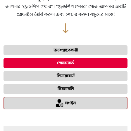
আপনার "ফ্রেন্ডশিপ স্কোর"। "ফ্রেন্ডশিপ স্কোর" পেতে আপনার একটি
প্রোফাইল তৈরি করুন এবং শেয়ার করুন বন্ধুদের মাঝে!
অংশগ্রহণকারী
স্কোরবোর্ড
লিডারবোর্ড
নিয়মাবলি
লগইন