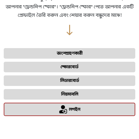
আপনার "ফ্রেন্ডশিপ স্কোর"। "ফ্রেন্ডশিপ স্কোর" পেতে আপনার একটি
প্রোফাইল তৈরি করুন এবং শেয়ার করুন বন্ধুদের মাঝে!
অংশগ্রহণকারী
স্কোরবোর্ড
লিডারবোর্ড
নিয়মাবলি
লগইন