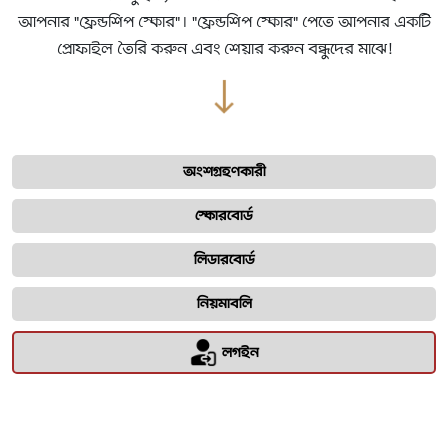
আপনার "ফ্রেন্ডশিপ স্কোর"। "ফ্রেন্ডশিপ স্কোর" পেতে আপনার একটি
প্রোফাইল তৈরি করুন এবং শেয়ার করুন বন্ধুদের মাঝে!
অংশগ্রহণকারী
স্কোরবোর্ড
লিডারবোর্ড
নিয়মাবলি
লগইন