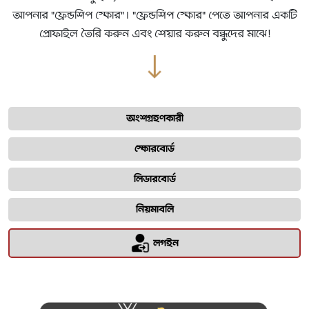
আপনার "ফ্রেন্ডশিপ স্কোর"। "ফ্রেন্ডশিপ স্কোর" পেতে আপনার একটি
প্রোফাইল তৈরি করুন এবং শেয়ার করুন বন্ধুদের মাঝে!
অংশগ্রহণকারী
স্কোরবোর্ড
লিডারবোর্ড
নিয়মাবলি
লগইন