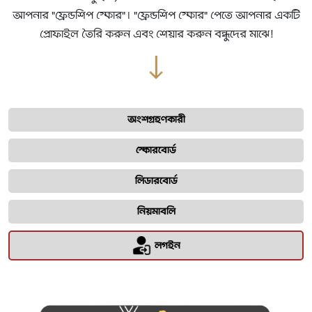
আপনার "ফ্রেন্ডশিপ স্কোর"। "ফ্রেন্ডশিপ স্কোর" পেতে আপনার একটি
প্রোফাইল তৈরি করুন এবং শেয়ার করুন বন্ধুদের মাঝে!
অংশগ্রহণকারী
স্কোরবোর্ড
লিডারবোর্ড
নিয়মাবলি
লগইন