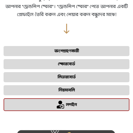
আপনার "ফ্রেন্ডশিপ স্কোর"। "ফ্রেন্ডশিপ স্কোর" পেতে আপনার একটি
প্রোফাইল তৈরি করুন এবং শেয়ার করুন বন্ধুদের মাঝে!
অংশগ্রহণকারী
স্কোরবোর্ড
লিডারবোর্ড
নিয়মাবলি
লগইন